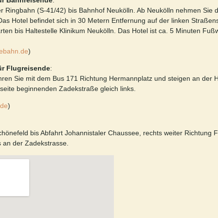
für Bahnreisende
:
er Ringbahn (S-41/42) bis Bahnhof Neukölln. Ab Neukölln nehmen Sie 
Das Hotel befindet sich in 30 Metern Entfernung auf der linken Straßens
en bis Haltestelle Klinikum Neukölln. Das Hotel ist ca. 5 Minuten Fußw
ebahn.de
)
für Flugreisende
:
en Sie mit dem Bus 171 Richtung Hermannplatz und steigen an der Halt
eite beginnenden Zadekstraße gleich links.
.de
)
önefeld bis Abfahrt Johannistaler Chaussee, rechts weiter Richtung 
ks an der Zadekstrasse.