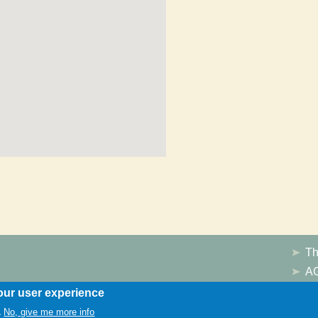
T
A
Im
our user experience
No, give me more info
.