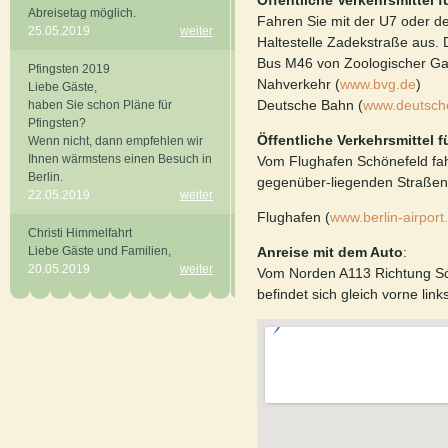
Öffentliche Verkehrsmittel 
Abreisetag möglich.
Fahren Sie mit der U7 oder d
25.05.2019
weiter
Haltestelle Zadekstraße aus. 
Bus M46 von Zoologischer Gart
Pfingsten 2019
Nahverkehr (
www.bvg.de
)
Liebe Gäste,
Deutsche Bahn (
www.deutsch
haben Sie schon Pläne für
Pfingsten?
Öffentliche Verkehrsmittel 
Wenn nicht, dann empfehlen wir
Ihnen wärmstens einen Besuch in
Vom Flughafen Schönefeld fahr
Berlin.
gegenüber-liegenden Straßens
22.05.2019
weiter
Flughafen (
www.berlin-airport
Christi Himmelfahrt
Liebe Gäste und Familien,
Anreise mit dem Auto
:
20.05.2019
weiter
Vom Norden A113 Richtung Sch
befindet sich gleich vorne lin