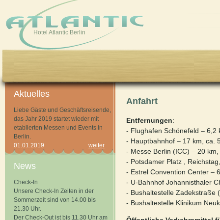
Skip to main content
Hotel Atlantic Berlin
Aktuelles
Anfahrt
Liebe Gäste und Geschäftsreisende,
das Jahr 2019 startet wieder mit
Entfernungen
:
etablierten Messen und Events in
- Flughafen Schönefeld – 6,2 
Berlin.
- Hauptbahnhof – 17 km, ca. 5
01.01.2019
weiter
- Messe Berlin (ICC) – 20 km, 
- Potsdamer Platz , Reichstag
News
- Estrel Convention Center – 
- U-Bahnhof Johannisthaler C
Check-In
Unsere Check-In Zeiten in der
- Bushaltestelle Zadekstraße 
Sommerzeit sind von 14.00 bis
- Bushaltestelle Klinikum Neu
21.30 Uhr.
Der Check-Out ist bis 11.30 Uhr am