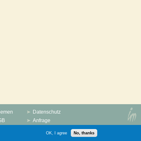
hemen
Datenschutz
GB
Anfrage
pressum
News
OK, I agree
No, thanks
(с) 2011