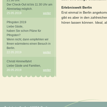
21.30 Uhr.
Der Check-Out ist bis 11.30 Uhr am
Erlebniswelt Berlin
Abreisetag möglich.
Erst einmal in Berlin angeko
25.05.2019
weiter
gibt es aber in den zahlreich
hören lassen können. Ideal, als
Pfingsten 2019
Liebe Gäste,
haben Sie schon Pläne für
Pfingsten?
Wenn nicht, dann empfehlen wir
Ihnen wärmstens einen Besuch in
Berlin.
22.05.2019
weiter
Christi Himmelfahrt
Liebe Gäste und Familien,
20.05.2019
weiter