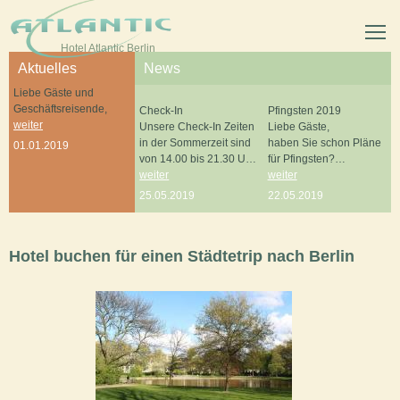
Skip to main content
Hotel Atlantic Berlin
Aktuelles
News
Liebe Gäste und
Geschäftsreisende,
Check-In
Pfingsten 2019
weiter
Unsere Check-In Zeiten
Liebe Gäste,
in der Sommerzeit sind
haben Sie schon Pläne
01.01.2019
von 14.00 bis 21.30 Uhr.
für Pfingsten?
Der Check-Out ist bis
weiter
Wenn nicht, dann
weiter
11.30 Uhr am
empfehlen wir Ihnen
25.05.2019
22.05.2019
Abreisetag möglich.
wärmstens einen
Besuch in Berlin.
Hotel buchen für einen Städtetrip nach Berlin